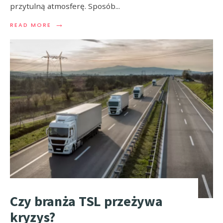
przytulną atmosferę. Sposób
...
→
READ MORE
Czy branża TSL przeżywa
kryzys?