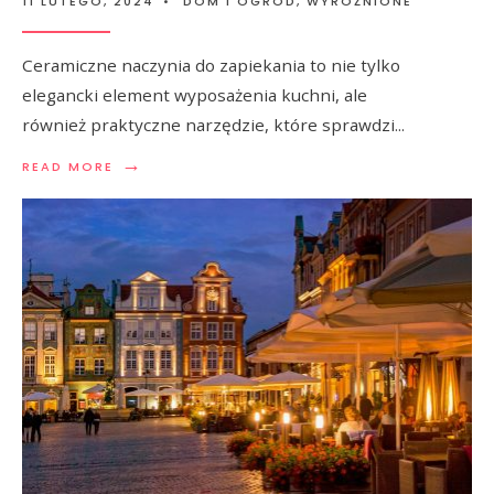
11 LUTEGO, 2024
•
DOM I OGRÓD
,
WYRÓŻNIONE
Ceramiczne naczynia do zapiekania to nie tylko
elegancki element wyposażenia kuchni, ale
również praktyczne narzędzie, które sprawdzi
...
→
READ MORE