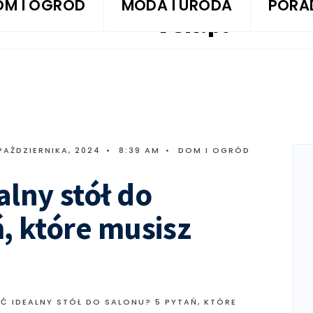
OM I OGRÓD
MODA I URODA
PORA
VGH.pl
PAŹDZIERNIKA, 2024
•
8:39 AM
•
DOM I OGRÓD
alny stół do
, które musisz
Ć IDEALNY STÓŁ DO SALONU? 5 PYTAŃ, KTÓRE