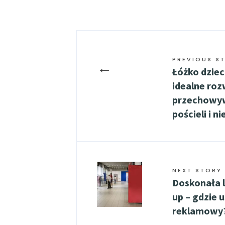
PREVIOUS S
←
Łóżko dziec
idealne roz
przechowy
pościeli i ni
NEXT STORY
Doskonała l
up – gdzie 
reklamowy