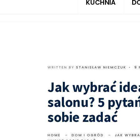
KUCHNIA
D
WRITTEN BY
STANISŁAW NIEMCZUK
•
9 
Jak wybrać ide
salonu? 5 pytań
sobie zadać
HOME
DOM I OGRÓD
JAK WYBRA