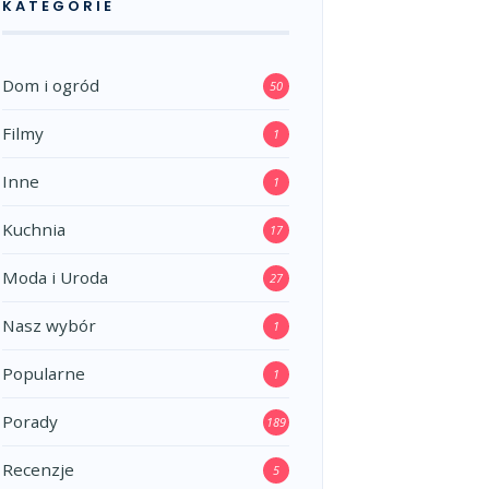
KATEGORIE
Dom i ogród
50
Filmy
1
Inne
1
Kuchnia
17
Moda i Uroda
27
Nasz wybór
1
Popularne
1
Porady
189
Recenzje
5