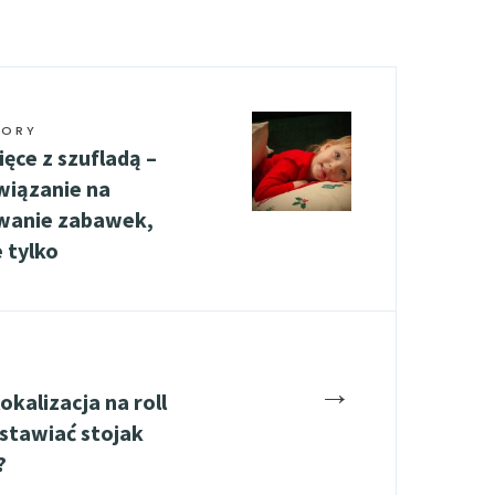
TORY
ięce z szufladą –
wiązanie na
wanie zabawek,
e tylko
→
okalizacja na roll
ustawiać stojak
?