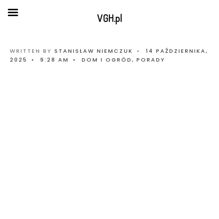
VGH.pl
WRITTEN BY
STANISŁAW NIEMCZUK
•
14 PAŹDZIERNIKA,
2025
•
9:28 AM
•
DOM I OGRÓD
,
PORADY