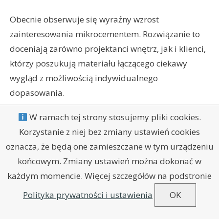
Obecnie obserwuje się wyraźny wzrost
zainteresowania mikrocementem. Rozwiązanie to
doceniają zarówno projektanci wnętrz, jak i klienci,
którzy poszukują materiału łączącego ciekawy
wygląd z możliwością indywidualnego
dopasowania.
W ramach tej strony stosujemy pliki cookies.
Dlaczego architekci wybierają
Korzystanie z niej bez zmiany ustawień cookies
mikrocement
oznacza, że będą one zamieszczane w tym urządzeniu
końcowym. Zmiany ustawień można dokonać w
Mikrocement jest ceniony za swoją plastyczność
każdym momencie. Więcej szczegółów na podstronie
aranżacyjną – daje się formować w różne tekstury i
Polityka prywatności i ustawienia
OK
barwy, a przy tym sprawia, że wnętrza zyskują
oryginalną oprawę. Architekci podkreślają, że