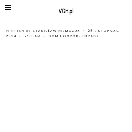
VGH.pl
WRITTEN BY
STANISŁAW NIEMCZUK
•
25 LISTOPADA,
2024
•
7:01 AM
•
DOM I OGRÓD
,
PORADY